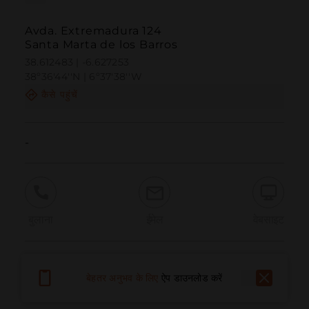
Avda. Extremadura 124
Santa Marta de los Barros
38.612483 | -6.627253
38º36'44''N | 6º37'38''W
कैसे पहुंचें
-
बुलाना
ईमेल
वेबसाइट
समस्या की सूचना दें
बेहतर अनुभव के लिए
ऐप डाउनलोड करें