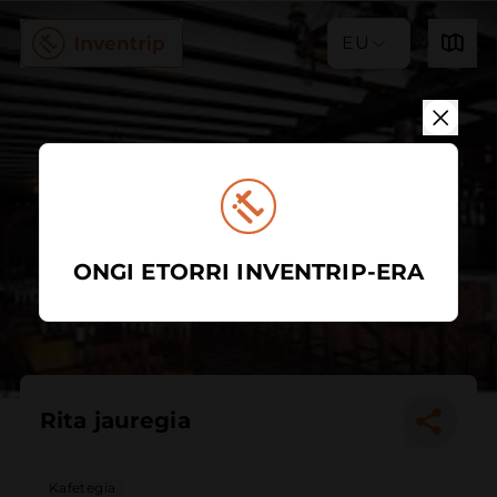
EU
ONGI ETORRI INVENTRIP-ERA
Rita jauregia
Kafetegia