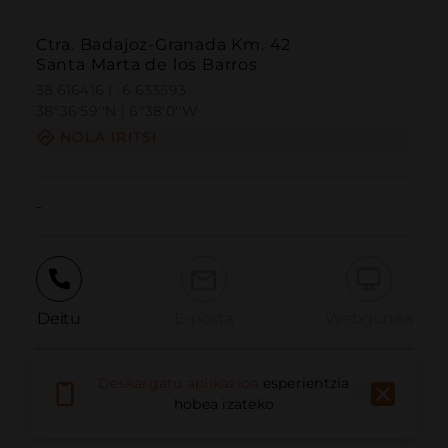
Ctra. Badajoz-Granada Km. 42
Santa Marta de los Barros
38.616416 | -6.633593
38º36'59''N | 6º38'0''W
NOLA IRITSI
-
Deitu
E-posta
Webgunea
Deskargatu aplikazioa
esperientzia
Eman arazoa
hobea izateko