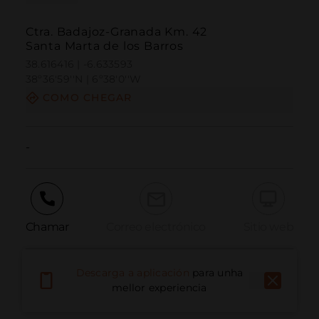
Ctra. Badajoz-Granada Km. 42
Santa Marta de los Barros
38.616416 | -6.633593
38º36'59''N | 6º38'0''W
COMO CHEGAR
-
Chamar
Correo electrónico
Sitio web
Descarga a aplicación
para unha
Informar dun problema
mellor experiencia