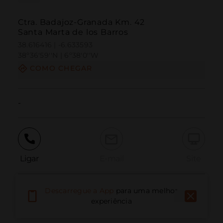
Ctra. Badajoz-Granada Km. 42
Santa Marta de los Barros
38.616416 | -6.633593
38º36'59''N | 6º38'0''W
COMO CHEGAR
-
Ligar
E-mail
Site
Descarregue a App
para uma melhor
Relatar problema
experiência