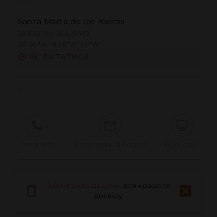
Santa Marta de los Barros
38.615610 | -6.625937
38º36'56''N | 6º37'33''W
ЯК ДІСТАТИСЯ
-
Дзвонити
Електронна пошта
Веб-сайт
Повідомити про проблему
Завантажте додаток
для кращого
досвіду