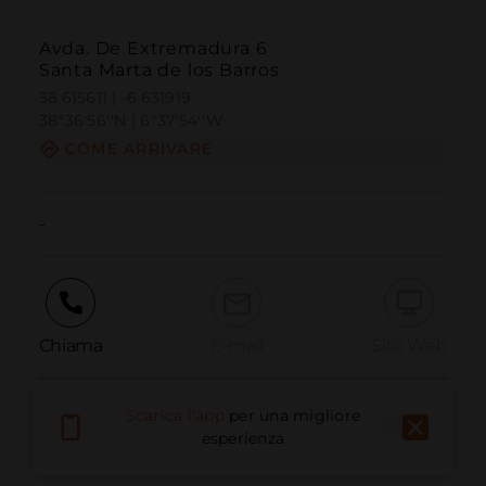
Avda. De Extremadura 6
Santa Marta de los Barros
38.615611 | -6.631919
38º36'56''N | 6º37'54''W
COME ARRIVARE
-
Chiama
E-mail
Sito Web
Scarica l'app
per una migliore
Segnala problema
esperienza