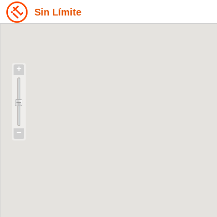
Sin Límite
+
−