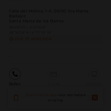
Calle del Molino, 1-A, 06150 Sta Marta,
Badajoz
Santa Marta de los Barros
38.616137 | -6.627647
38º36'58''N | 6º37'39''W
HOE TE BEREIKEN
-
Bellen
E-mail
Website
Download de app
voor een betere
ervaring
Probleem melden