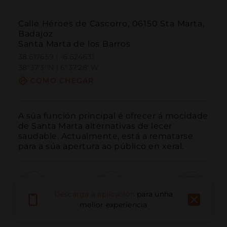
Calle Héroes de Cascorro, 06150 Sta Marta,
Badajoz
Santa Marta de los Barros
38.617659 | -6.624631
38º37'3''N | 6º37'28''W
COMO CHEGAR
A súa función principal é ofrecer á mocidade 
de Santa Marta alternativas de lecer 
saudable. Actualmente, está a rematarse 
para a súa apertura ao público en xeral.
Descarga a aplicación
para unha
Chamar
Correo electrónico
Sitio web
mellor experiencia