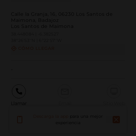
Calle la Granja, 16, 06230 Los Santos de
Maimona, Badajoz
Los Santos de Maimona
38.448084 | -6.382527
38º26'53''N | 6º22'57''W
CÓMO LLEGAR
-
Llamar
Email
Sitio Web
Descarga la app
para una mejor
experiencia
Informar problema