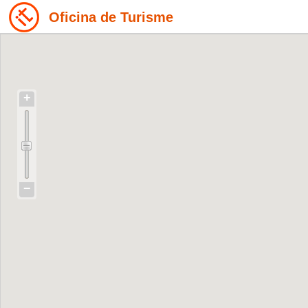
Oficina de Turisme
+
−