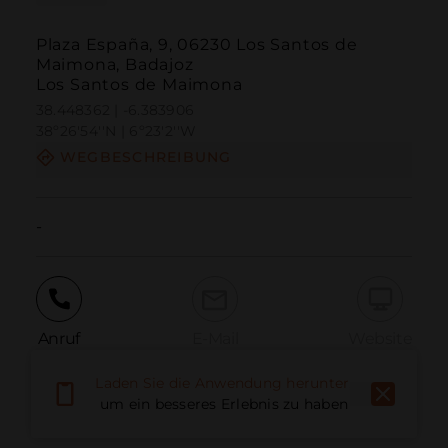
Plaza España, 9, 06230 Los Santos de
Maimona, Badajoz
Los Santos de Maimona
38.448362 | -6.383906
38º26'54''N | 6º23'2''W
WEGBESCHREIBUNG
-
Anruf
E-Mail
Website
Laden Sie die Anwendung herunter,
um ein besseres Erlebnis zu haben
Problem melden