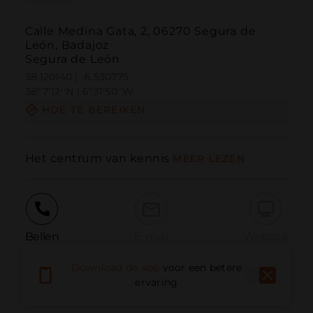
Calle Medina Gata, 2, 06270 Segura de
León, Badajoz
Segura de León
38.120140 | -6.530775
38º7'12''N | 6º31'50''W
HOE TE BEREIKEN
Het centrum van kennis
MEER LEZEN
Bellen
E-mail
Website
Download de app
voor een betere
ervaring
Probleem melden