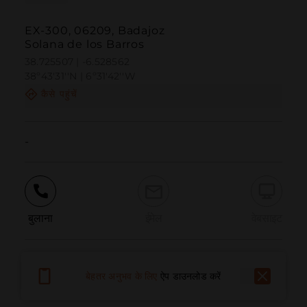
EX-300, 06209, Badajoz
Solana de los Barros
38.725507 | -6.528562
38º43'31''N | 6º31'42''W
कैसे पहुंचें
-
बुलाना
ईमेल
वेबसाइट
समस्या की सूचना दें
बेहतर अनुभव के लिए
ऐप डाउनलोड करें