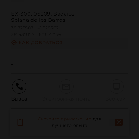
EX-300, 06209, Badajoz
Solana de los Barros
38.725507 | -6.528562
38º43'31''N | 6º31'42''W
КАК ДОБРАТЬСЯ
-
Вызов
Электронная почта
Веб-сайт
Скачайте приложение
для
Сообщить о проблеме
лучшего опыта