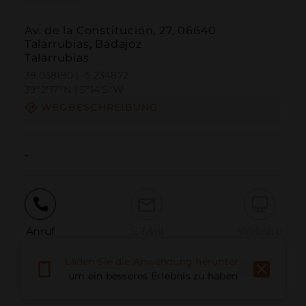
Av. de la Constitución, 27, 06640
Talarrubias, Badajoz
Talarrubias
39.038190 | -5.234872
39º2'17''N | 5º14'5''W
WEGBESCHREIBUNG
-
Anruf
E-Mail
Website
Laden Sie die Anwendung herunter,
um ein besseres Erlebnis zu haben
Problem melden