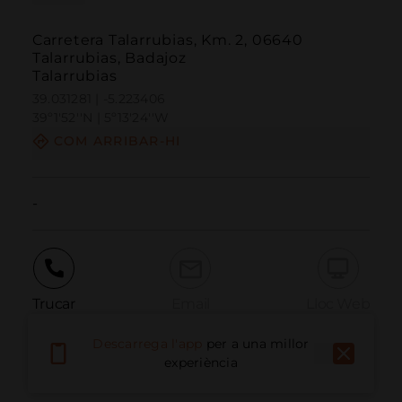
Carretera Talarrubias, Km. 2, 06640
Talarrubias, Badajoz
Talarrubias
39.031281 | -5.223406
39º1'52''N | 5º13'24''W
COM ARRIBAR-HI
-
Trucar
Email
Lloc Web
Descarrega l'app
per a una millor
experiència
Informar problema