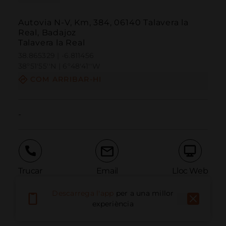
Autovia N-V, Km, 384, 06140 Talavera la
Real, Badajoz
Talavera la Real
38.865329 | -6.811456
38º51'55''N | 6º48'41''W
COM ARRIBAR-HI
-
Trucar
Email
Lloc Web
Descarrega l'app
per a una millor
experiència
Informar problema