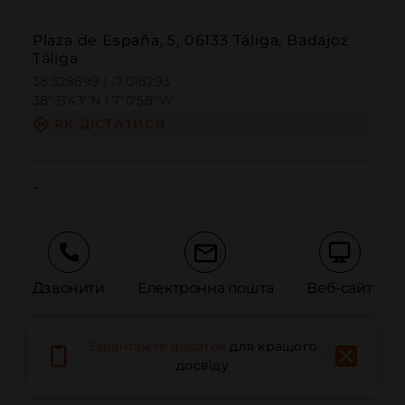
Plaza de España, 5, 06133 Táliga, Badajoz
Táliga
38.528699 | -7.016293
38º31'43''N | 7º0'58''W
ЯК ДІСТАТИСЯ
-
Дзвонити
Електронна пошта
Веб-сайт
Завантажте додаток
для кращого
Повідомити про проблему
досвіду