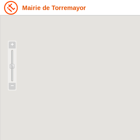
Mairie de Torremayor
+
−