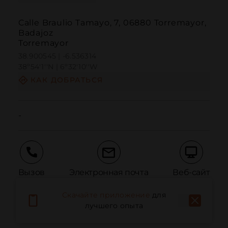
Calle Braulio Tamayo, 7, 06880 Torremayor,
Badajoz
Torremayor
38.900545 | -6.536314
38º54'1''N | 6º32'10''W
КАК ДОБРАТЬСЯ
-
Вызов
Электронная почта
Веб-сайт
Скачайте приложение
для
лучшего опыта
Сообщить о проблеме