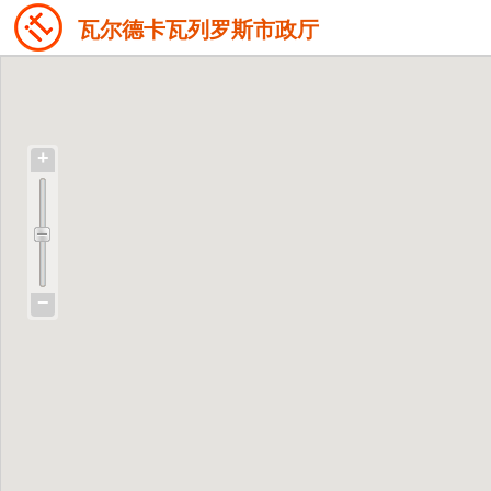
瓦尔德卡瓦列罗斯市政厅
+
−