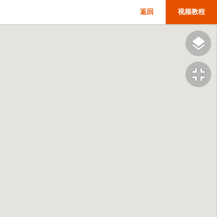
返回
视频教程
fullscreen_exit