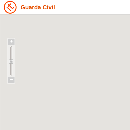
Guarda Civil
+
−