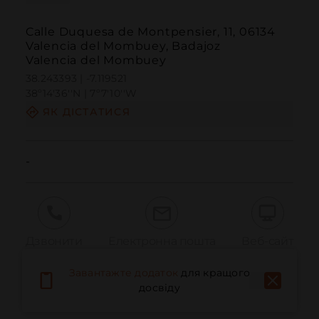
Calle Duquesa de Montpensier, 11, 06134
Valencia del Mombuey, Badajoz
Valencia del Mombuey
38.243393 | -7.119521
38º14'36''N | 7º7'10''W
ЯК ДІСТАТИСЯ
-
Дзвонити
Електронна пошта
Веб-сайт
Завантажте додаток
для кращого
досвіду
Повідомити про проблему