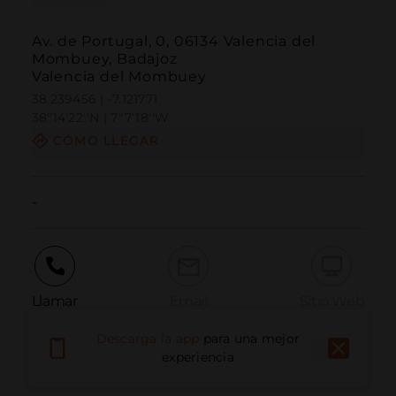
Av. de Portugal, 0, 06134 Valencia del
Mombuey, Badajoz
Valencia del Mombuey
38.239456 | -7.121771
38º14'22''N | 7º7'18''W
CÓMO LLEGAR
-
Llamar
Email
Sitio Web
Descarga la app
para una mejor
experiencia
Informar problema