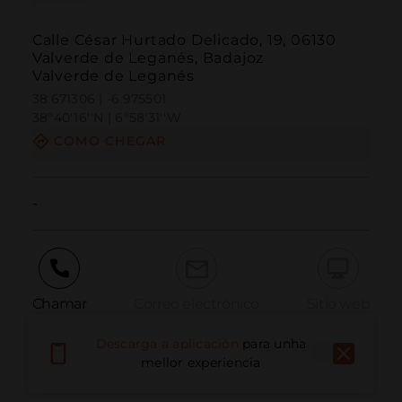
Calle César Hurtado Delicado, 19, 06130
Valverde de Leganés, Badajoz
Valverde de Leganés
38.671306 | -6.975501
38º40'16''N | 6º58'31''W
COMO CHEGAR
-
Chamar
Correo electrónico
Sitio web
Descarga a aplicación
para unha
mellor experiencia
Informar dun problema