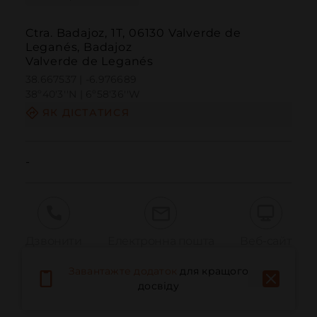
Ctra. Badajoz, 1T, 06130 Valverde de
Leganés, Badajoz
Valverde de Leganés
38.667537 | -6.976689
38º40'3''N | 6º58'36''W
ЯК ДІСТАТИСЯ
-
Дзвонити
Електронна пошта
Веб-сайт
Завантажте додаток
для кращого
досвіду
Повідомити про проблему