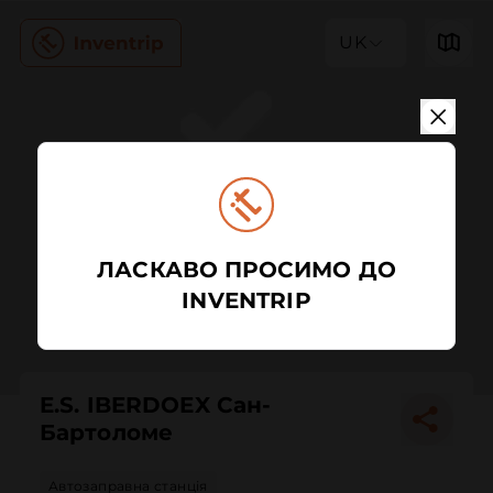
UK
ЛАСКАВО ПРОСИМО ДО
INVENTRIP
E.S. IBERDOEX Сан-
Бартоломе
Автозаправна станція