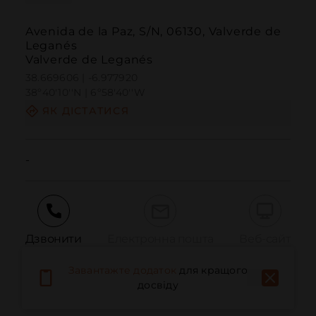
Avenida de la Paz, S/N, 06130, Valverde de
Leganés
Valverde de Leganés
38.669606 | -6.977920
38º40'10''N | 6º58'40''W
ЯК ДІСТАТИСЯ
-
Дзвонити
Електронна пошта
Веб-сайт
Завантажте додаток
для кращого
досвіду
Повідомити про проблему