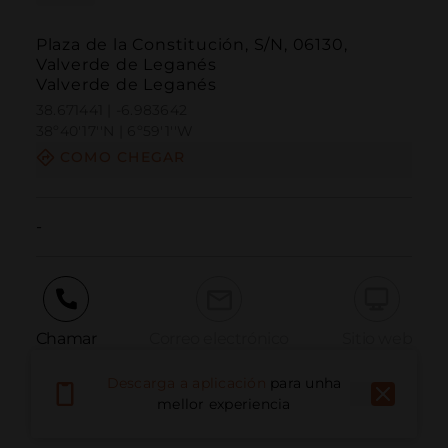
Plaza de la Constitución, S/N, 06130,
Valverde de Leganés
Valverde de Leganés
38.671441 | -6.983642
38º40'17''N | 6º59'1''W
COMO CHEGAR
-
Chamar
Correo electrónico
Sitio web
Descarga a aplicación
para unha
mellor experiencia
Informar dun problema