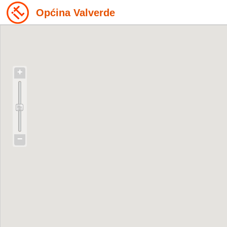
Općina Valverde
+
−