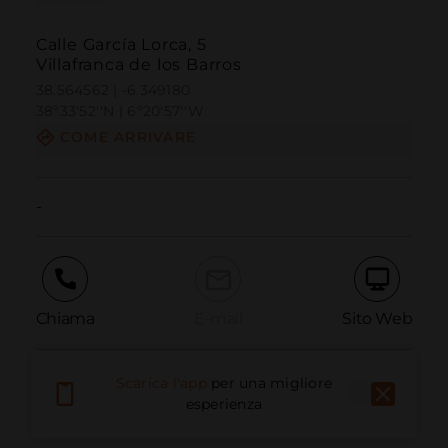
Calle García Lorca, 5
Villafranca de los Barros
38.564562 | -6.349180
38º33'52''N | 6º20'57''W
COME ARRIVARE
-
Chiama
E-mail
Sito Web
Scarica l'app
per una migliore
Segnala problema
esperienza