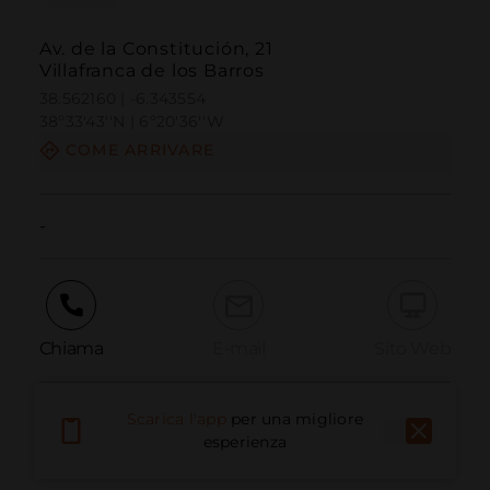
Av. de la Constitución, 21
Villafranca de los Barros
38.562160 | -6.343554
38º33'43''N | 6º20'36''W
COME ARRIVARE
-
Chiama
E-mail
Sito Web
Scarica l'app
per una migliore
Segnala problema
esperienza