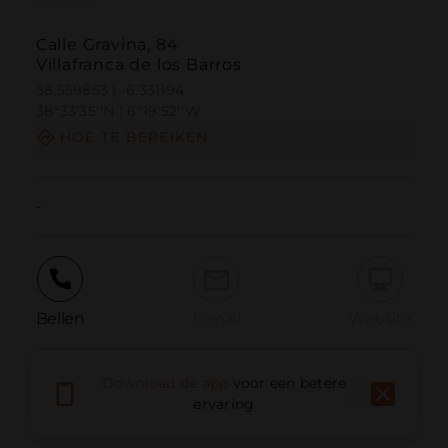
Calle Gravina, 84
Villafranca de los Barros
38.559853 | -6.331194
38º33'35''N | 6º19'52''W
HOE TE BEREIKEN
-
Bellen
E-mail
Website
Download de app
voor een betere
Probleem melden
ervaring