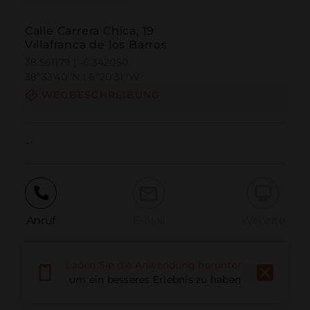
Calle Carrera Chica, 19
Villafranca de los Barros
38.561179 | -6.342050
38º33'40''N | 6º20'31''W
WEGBESCHREIBUNG
-
Anruf
E-Mail
Website
Laden Sie die Anwendung herunter,
Problem melden
um ein besseres Erlebnis zu haben