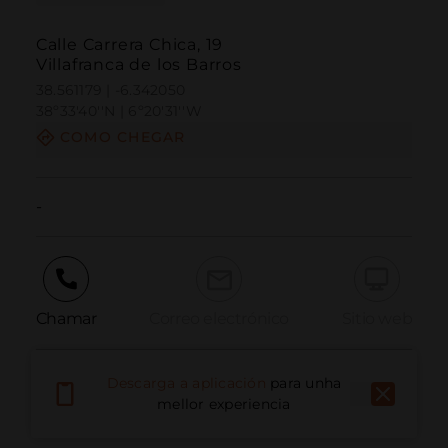
Calle Carrera Chica, 19
Villafranca de los Barros
38.561179 | -6.342050
38º33'40''N | 6º20'31''W
COMO CHEGAR
-
Chamar
Correo electrónico
Sitio web
Descarga a aplicación
para unha
Informar dun problema
mellor experiencia