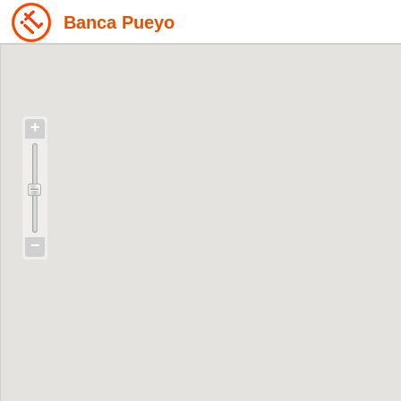
Banca Pueyo
+
−