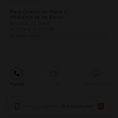
Plaza Corazón de María, 3
Villafranca de los Barros
38.560628 | -6.339891
38º33'38''N | 6º20'23''W
KAKO DOĆI
-
Pozvati
Email
Web stranica
Prijaviti problem
Preuzmi aplikaciju
za bolje iskustvo