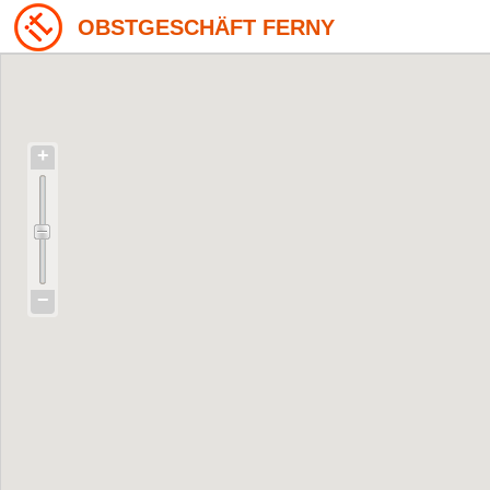
OBSTGESCHÄFT FERNY
+
−