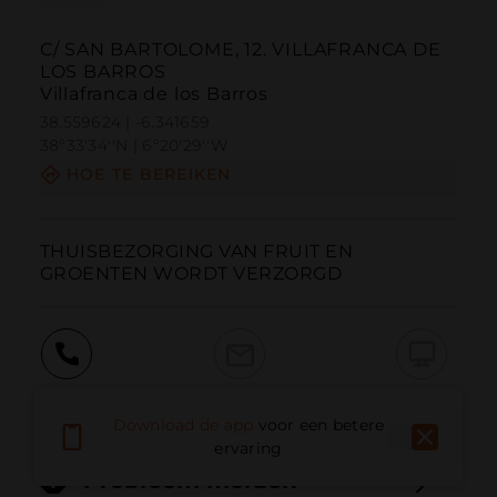
C/ SAN BARTOLOME, 12. VILLAFRANCA DE
LOS BARROS
Villafranca de los Barros
38.559624 | -6.341659
38º33'34''N | 6º20'29''W
HOE TE BEREIKEN
THUISBEZORGING VAN FRUIT EN 
GROENTEN WORDT VERZORGD
Bellen
E-mail
Website
Download de app
voor een betere
ervaring
Probleem melden