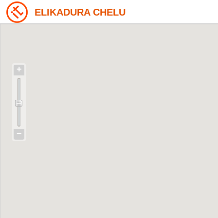
ELIKADURA CHELU
+
−