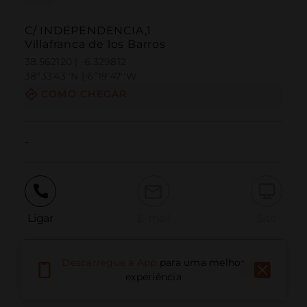
C/ INDEPENDENCIA,1
Villafranca de los Barros
38.562120 | -6.329812
38º33'43''N | 6º19'47''W
COMO CHEGAR
-
Ligar
E-mail
Site
Descarregue a App
para uma melhor
Relatar problema
experiência