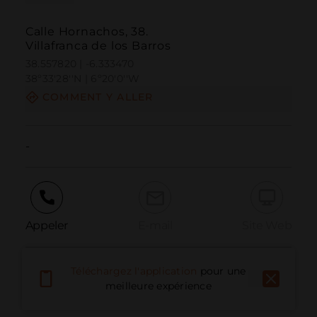
Calle Hornachos, 38.
Villafranca de los Barros
38.557820 | -6.333470
38º33'28''N | 6º20'0''W
COMMENT Y ALLER
-
Appeler
E-mail
Site Web
Téléchargez l'application
pour une
Signaler un problème
meilleure expérience