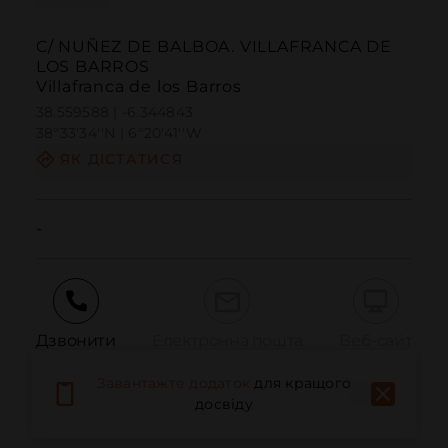
C/ NUÑEZ DE BALBOA. VILLAFRANCA DE
LOS BARROS
Villafranca de los Barros
38.559588 | -6.344843
38º33'34''N | 6º20'41''W
ЯК ДІСТАТИСЯ
-
Дзвонити
Електронна пошта
Веб-сайт
Завантажте додаток
для кращого
досвіду
Повідомити про проблему