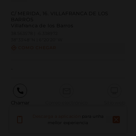
C/ MERIDA, 16. VILLAFRANCA DE LOS
BARROS
Villafranca de los Barros
38.563578 | -6.338972
38º33'48''N | 6º20'20''W
COMO CHEGAR
-
Chamar
Correo electrónico
Sitio web
Descarga a aplicación
para unha
mellor experiencia
Informar dun problema