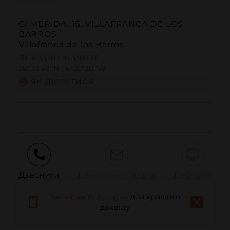
C/ MERIDA, 16. VILLAFRANCA DE LOS
BARROS
Villafranca de los Barros
38.563578 | -6.338972
38º33'48''N | 6º20'20''W
ЯК ДІСТАТИСЯ
-
Дзвонити
Електронна пошта
Веб-сайт
Завантажте додаток
для кращого
досвіду
Повідомити про проблему