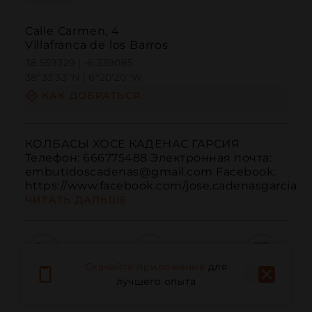
Calle Carmen, 4
Villafranca de los Barros
38.559329 | -6.339085
38º33'33''N | 6º20'20''W
КАК ДОБРАТЬСЯ
КОЛБАСЫ ХОСЕ КАДЕНАС ГАРСИЯ 
Телефон: 666775488 Электронная почта: 
embutidoscadenas@gmail.com Facebook: 
https://www.facebook.com/jose.cadenasgarcia
ЧИТАТЬ ДАЛЬШЕ
Скачайте приложение
для
Вызов
Электронная почта
Веб-сайт
лучшего опыта