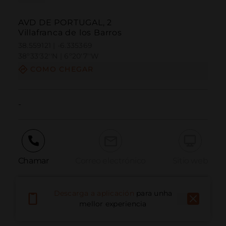
AVD DE PORTUGAL, 2
Villafranca de los Barros
38.559121 | -6.335369
38º33'32''N | 6º20'7''W
COMO CHEGAR
-
Chamar
Correo electrónico
Sitio web
Descarga a aplicación
para unha
Informar dun problema
mellor experiencia