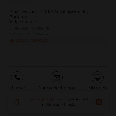
Plaza España, 1, 06473 Villagonzalo,
Badajoz
Villagonzalo
38.863658 | -6.195676
38º51'49''N | 6º11'44''W
COMO CHEGAR
-
Chamar
Correo electrónico
Sitio web
Descarga a aplicación
para unha
mellor experiencia
Informar dun problema