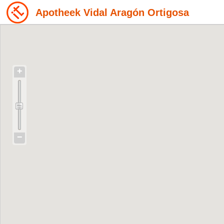
Apotheek Vidal Aragón Ortigosa
+
−