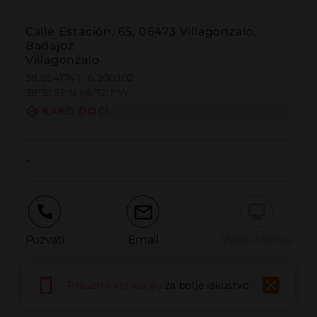
Calle Estación, 65, 06473 Villagonzalo,
Badajoz
Villagonzalo
38.864174 | -6.200302
38º51'51''N | 6º12'1''W
KAKO DOĆI
-
Pozvati
Email
Web stranica
Preuzmi aplikaciju
za bolje iskustvo
Prijaviti problem